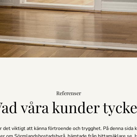
Referenser
Vad våra kunder tycke
r det viktigt att känna förtroende och trygghet. På denna sida k
r om Sörmlandsbostadsbyrå, hämtade från hittamäklare.se. Hä