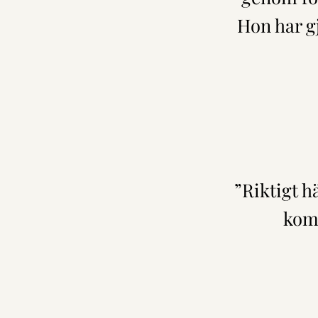
Hon har g
”Riktigt h
komp