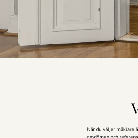
När du väljer mäklare ä
omdömen och referense