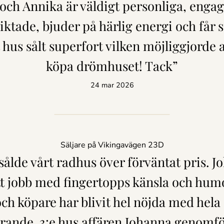
och Annika är väldigt personliga, enga
iktade, bjuder på härlig energi och får s
t hus sålt superfort vilken möjliggjorde 
köpa drömhuset! Tack”
24 mar 2026
Säljare på Vikingavägen 23D
sålde vårt radhus över förväntat pris. J
itt jobb med fingertopps känsla och hum
och köpare har blivit hel nöjda med hela
ande. 3:e hus affären Johanna genomfö