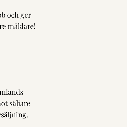
bb och ger
tre mäklare!
rmlands
ot säljare
säljning.