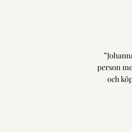
”Johanna
person med
och kö