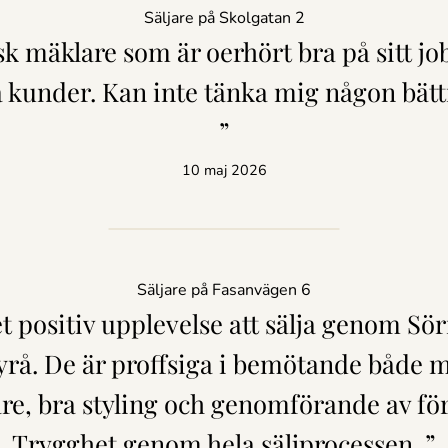
Säljare på Skolgatan 2
sk mäklare som är oerhört bra på sitt jo
na kunder. Kan inte tänka mig någon bät
”
10 maj 2026
Säljare på Fasanvägen 6
t positiv upplevelse att sälja genom Sö
rå. De är proffsiga i bemötande både m
re, bra styling och genomförande av för
Trygghet genom hela säljprocessen. ”