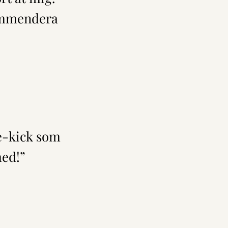
kommendera
de-kick som
med!”