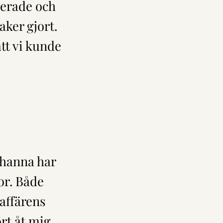
gerade och
aker gjort.
att vi kunde
ohanna har
or. Både
 affärens
rt åt mig.