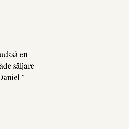
 också en
åde säljare
aniel ”