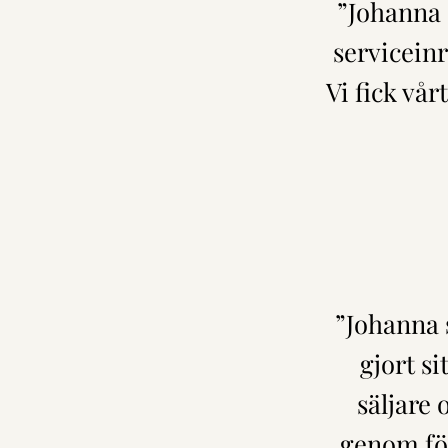
”Johanna 
serviceinr
Vi fick vår
”Johanna 
gjort s
säljare 
genom för