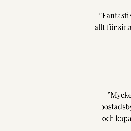
”Fantasti
allt för si
”Mycke
bostadsby
och köpa